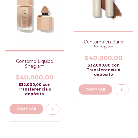
Contorno en Barra
Sheglam
$40.000,00
Contorno Liquido
$32.000,00
con
Sheglam
Transferencia o
depósito
$40.000,00
$32.000,00
con
Transferencia o
COMPRAR
depósito
COMPRAR