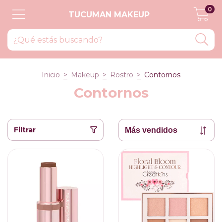
0
TUCUMAN MAKEUP
Inicio
>
Makeup
>
Rostro
>
Contornos
Contornos
Filtrar