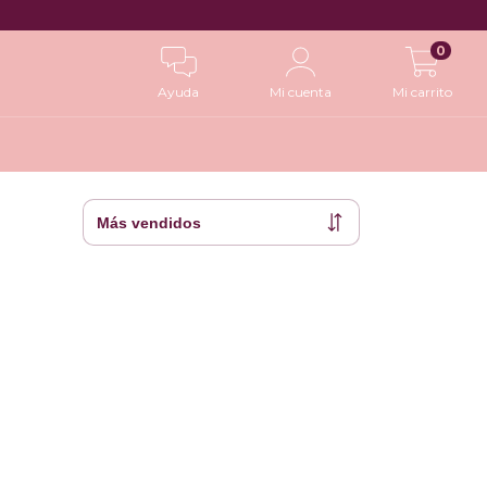
0
Ayuda
Mi cuenta
Mi carrito