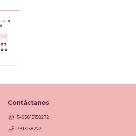
color
l
00
con
a o
Contáctanos
5493813158272
3813158272